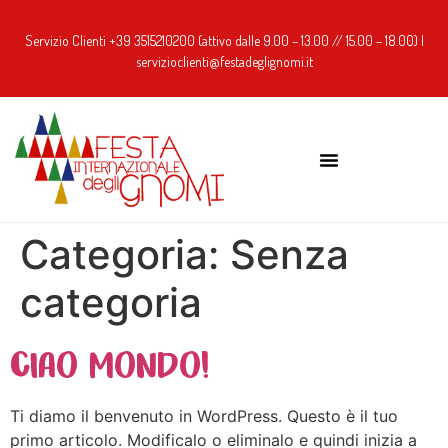
Servizio Clienti
+39 351521020
0 (attivo dalle 9.00 – 13.00 // 15.00 – 18.00) |
servizioclienti@festadeglignomi.it
Categoria:
Senza
categoria
Ciao mondo!
Ti diamo il benvenuto in WordPress. Questo è il tuo
primo articolo. Modificalo o eliminalo e quindi inizia a