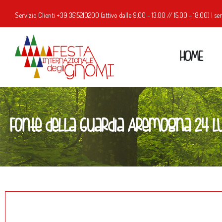
Servizio Clienti
+39 351521020
0 (attivo dalle 9.00 – 13.00 // 15.00 – 18.00) |
ser
HOME
Fonte della Guardia Aremogna 24 L