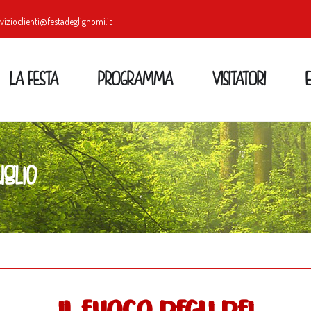
vizioclienti@festadeglignomi.it
LA FESTA
PROGRAMMA
VISITATORI
uglio
il fuoco degli dei